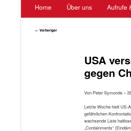
Hauptmenü
Home
Über uns
Aufrufe 
Beitragsnavigation
←
Vorheriger
USA vers
gegen Chi
Von Peter Symonds – 28.
Letzte Woche hielt US-A
gefährlichen Konfrontati
wachsende Liste haltlose
„Containments“ (Eindämmu