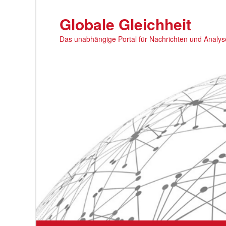
Zum
primären
Globale Gleichheit
Inhalt
Das unabhängige Portal für Nachrichten und Analy
springen