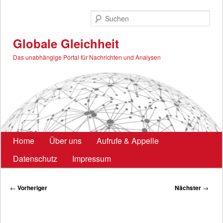
Zum
primären
Such
Inhalt
springen
Globale Gleichheit
Das unabhängige Portal für Nachrichten und Analysen
Hauptmenü
Home
Über uns
Aufrufe & Appelle
Datenschutz
Impressum
Beitragsnavigation
←
Vorheriger
Nächster
→