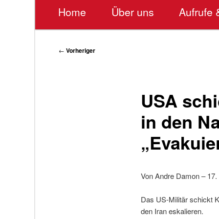
Hauptmenü
Home
Über uns
Aufrufe 
Beitragsnavigation
←
Vorheriger
USA schi
in den N
„Evakuie
Von Andre Damon – 17. 
Das US-Militär schickt K
den Iran eskalieren.