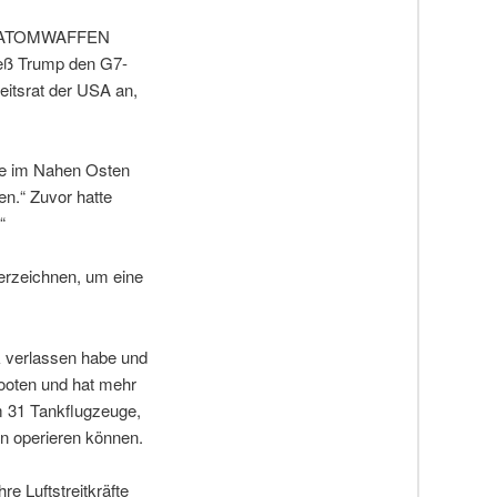
INE ATOMWAFFEN
ließ Trump den G7-
eitsrat der USA an,
sse im Nahen Osten
n.“ Zuvor hatte
“
erzeichnen, um eine
k verlassen habe und
Booten und hat mehr
m 31 Tankflugzeuge,
n operieren können.
e Luftstreitkräfte