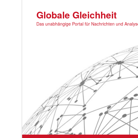
Zum
primären
Globale Gleichheit
Inhalt
Das unabhängige Portal für Nachrichten und Analy
springen