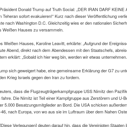
Präsident Donald Trump auf Truth Social: „DER IRAN DARF KE
 Teheran sofort evakuieren!“ Kurz nach dieser Veröffentlichung ver
ste nach Washington D.C. Gleichzeitig wies er den nationalen Sicherh
es Weißen Hauses zu versammeln.
s Weißen Hauses, Karoline Leavitt, erklärte: „Aufgrund der Ereigni
ute Abend, direkt nach dem Abendessen mit den Staatschefs, abreise
rn erklärt: „Sobald ich hier weg bin, werden wir etwas unternehmen.
ump sich geweigert habe, eine gemeinsame Erklärung der G7 zu unt
en Krieg Israels gegen den Iran zu fordern.
euters, dass die Flugzeugträgerkampfgruppe USS Nimitz den Pazifi
 fahre. Die Nimitz ist Teil einer Kampfgruppe aus Zerstörern und U-
ber 5.000 Besatzungsmitglieder an Bord. Die USA schicken außerde
-46, nach Europa, von wo aus sie im Luftraum über dem Nahen Oste
Diese Verlegungen] deuten darauf hin, dass die Vereinigten Staaten ihr