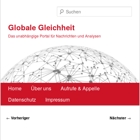
Zum
primären
Such
Inhalt
springen
Globale Gleichheit
Das unabhängige Portal für Nachrichten und Analysen
Hauptmenü
Home
Über uns
Aufrufe & Appelle
Datenschutz
Impressum
Beitragsnavigation
←
Vorheriger
Nächster
→