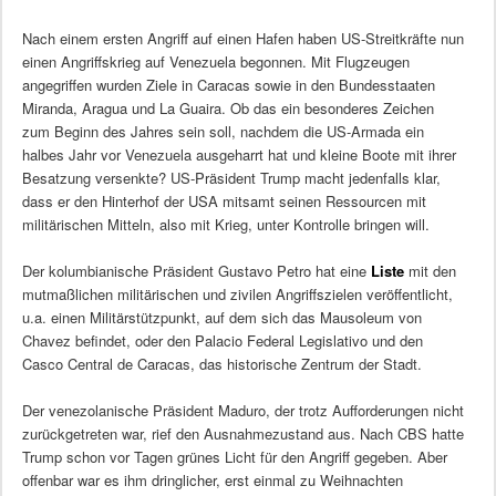
Nach einem ersten Angriff auf einen Hafen haben US-Streitkräfte nun
einen Angriffskrieg auf Venezuela begonnen. Mit Flugzeugen
angegriffen wurden Ziele in Caracas sowie in den Bundesstaaten
Miranda, Aragua und La Guaira. Ob das ein besonderes Zeichen
zum Beginn des Jahres sein soll, nachdem die US-Armada ein
halbes Jahr vor Venezuela ausgeharrt hat und kleine Boote mit ihrer
Besatzung versenkte? US-Präsident Trump macht jedenfalls klar,
dass er den Hinterhof der USA mitsamt seinen Ressourcen mit
militärischen Mitteln, also mit Krieg, unter Kontrolle bringen will.
Der kolumbianische Präsident Gustavo Petro hat eine
Liste
mit den
mutmaßlichen militärischen und zivilen Angriffszielen veröffentlicht,
u.a. einen Militärstützpunkt, auf dem sich das Mausoleum von
Chavez befindet, oder den Palacio Federal Legislativo und den
Casco Central de Caracas, das historische Zentrum der Stadt.
Der venezolanische Präsident Maduro, der trotz Aufforderungen nicht
zurückgetreten war, rief den Ausnahmezustand aus. Nach CBS hatte
Trump schon vor Tagen grünes Licht für den Angriff gegeben. Aber
offenbar war es ihm dringlicher, erst einmal zu Weihnachten