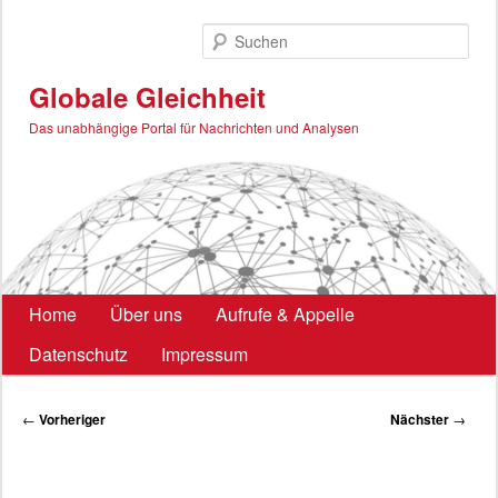
Zum
primären
Such
Inhalt
springen
Globale Gleichheit
Das unabhängige Portal für Nachrichten und Analysen
Hauptmenü
Home
Über uns
Aufrufe & Appelle
Datenschutz
Impressum
Beitragsnavigation
←
Vorheriger
Nächster
→