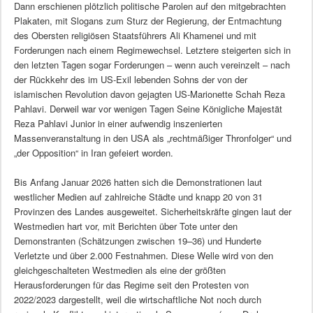
Dann erschienen plötzlich politische Parolen auf den mitgebrachten
Plakaten, mit Slogans zum Sturz der Regierung, der Entmachtung
des Obersten religiösen Staatsführers Ali Khamenei und mit
Forderungen nach einem Regimewechsel. Letztere steigerten sich in
den letzten Tagen sogar Forderungen – wenn auch vereinzelt – nach
der Rückkehr des im US-Exil lebenden Sohns der von der
islamischen Revolution davon gejagten US-Marionette Schah Reza
Pahlavi. Derweil war vor wenigen Tagen Seine Königliche Majestät
Reza Pahlavi Junior in einer aufwendig inszenierten
Massenveranstaltung in den USA als „rechtmäßiger Thronfolger“ und
„der Opposition“ in Iran gefeiert worden.
Bis Anfang Januar 2026 hatten sich die Demonstrationen laut
westlicher Medien auf zahlreiche Städte und knapp 20 von 31
Provinzen des Landes ausgeweitet. Sicherheitskräfte gingen laut der
Westmedien hart vor, mit Berichten über Tote unter den
Demonstranten (Schätzungen zwischen 19–36) und Hunderte
Verletzte und über 2.000 Festnahmen. Diese Welle wird von den
gleichgeschalteten Westmedien als eine der größten
Herausforderungen für das Regime seit den Protesten von
2022/2023 dargestellt, weil die wirtschaftliche Not noch durch