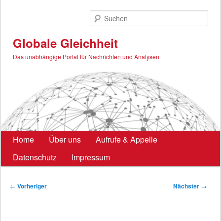
Zum
primären
Such
Inhalt
springen
Globale Gleichheit
Das unabhängige Portal für Nachrichten und Analysen
Hauptmenü
Home
Über uns
Aufrufe & Appelle
Datenschutz
Impressum
Beitragsnavigation
←
Vorheriger
Nächster
→