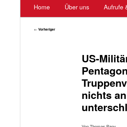
Hauptmenü
Home
Über uns
Aufrufe 
Beitragsnavigation
←
Vorheriger
US-Militä
Pentagon 
Truppenv
nichts an
unterschl
Von Thomas Pany