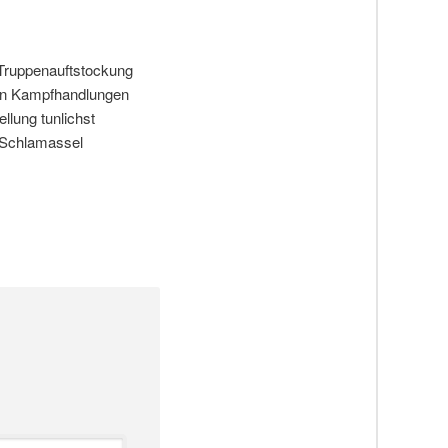
-Truppenauftstockung
t an Kampfhandlungen
llung tunlichst
n Schlamassel