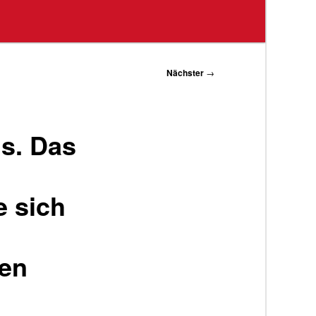
Nächster
→
us. Das
e sich
ten