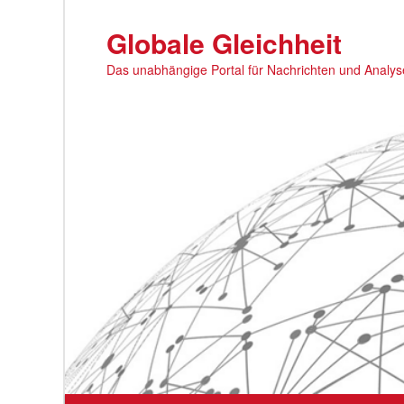
Zum
primären
Globale Gleichheit
Inhalt
Das unabhängige Portal für Nachrichten und Analy
springen