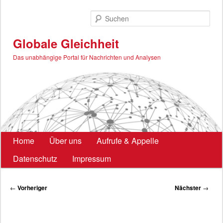
Zum
primären
Such
Inhalt
springen
Globale Gleichheit
Das unabhängige Portal für Nachrichten und Analysen
Hauptmenü
Home
Über uns
Aufrufe & Appelle
Datenschutz
Impressum
Beitragsnavigation
←
Vorheriger
Nächster
→