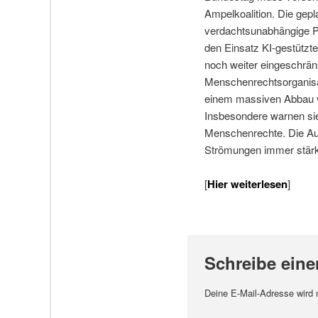
Ampelkoalition. Die gep
verdachtsunabhängige Pe
den Einsatz KI-gestützt
noch weiter eingeschrän
Menschenrechtsorganisat
einem massiven Abbau v
Insbesondere warnen sie
Menschenrechte. Die Aus
Strömungen immer stärke
[
Hier weiterlesen
]
Schreibe ein
Deine E-Mail-Adresse wird ni