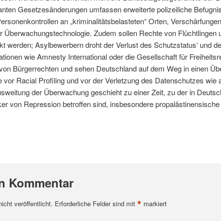
lanten Gesetzesänderungen umfassen erweiterte polizeiliche Befugni
rsonenkontrollen an „kriminalitätsbelasteten“ Orten, Verschärfunge
er Überwachungstechnologie. Zudem sollen Rechte von Flüchtlingen
kt werden; Asylbewerbern droht der Verlust des Schutzstatus‘ und der
ionen wie Amnesty International oder die Gesellschaft für Freiheits
on Bürgerrechten und sehen Deutschland auf dem Weg in einen Üb
 vor Racial Profiling und vor der Verletzung des Datenschutzes wie 
weitung der Überwachung geschieht zu einer Zeit, zu der in Deutsch
r von Repression betroffen sind, insbesondere propalästinensische 
en Kommentar
*
cht veröffentlicht.
Erforderliche Felder sind mit
markiert