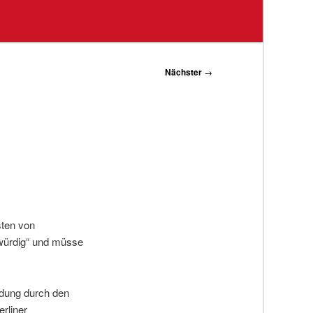
Nächster
→
sten von
gwürdig“ und müsse
edung durch den
rliner