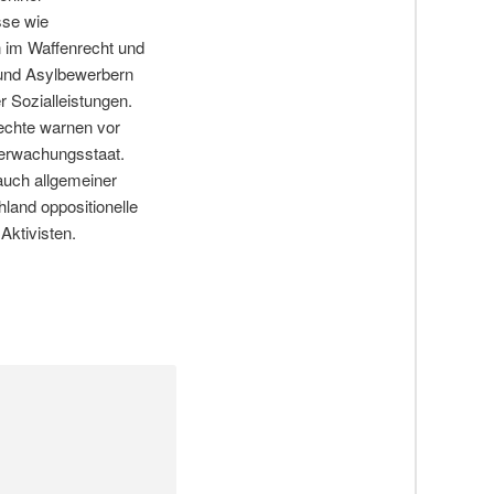
sse wie
n im Waffenrecht und
 und Asylbewerbern
 Sozialleistungen.
rechte warnen vor
erwachungsstaat.
auch allgemeiner
land oppositionelle
Aktivisten.