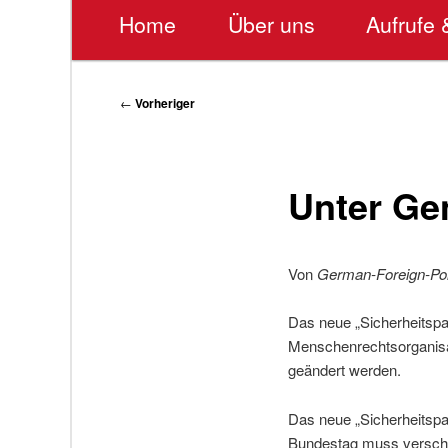
Hauptmenü
Home
Über uns
Aufrufe 
Beitragsnavigation
←
Vorheriger
Unter Ge
Von
German-Foreign-Po
Das neue „Sicherheitspa
Menschenrechtsorganisat
geändert werden.
Das neue „Sicherheitspa
Bundestag muss verscho