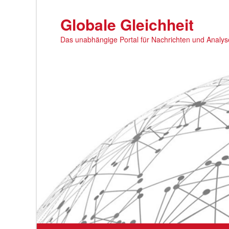
Zum
primären
Globale Gleichheit
Inhalt
Das unabhängige Portal für Nachrichten und Analy
springen