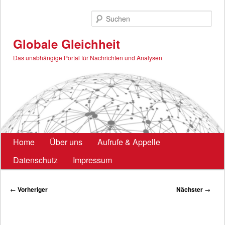
Zum
primären
Such
Inhalt
springen
Globale Gleichheit
Das unabhängige Portal für Nachrichten und Analysen
Hauptmenü
Home
Über uns
Aufrufe & Appelle
Datenschutz
Impressum
Beitragsnavigation
←
Vorheriger
Nächster
→