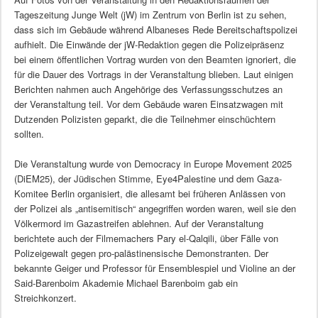
Tageszeitung Junge Welt (jW) im Zentrum von Berlin ist zu sehen,
dass sich im Gebäude während Albaneses Rede Bereitschaftspolizei
aufhielt. Die Einwände der jW-Redaktion gegen die Polizeipräsenz
bei einem öffentlichen Vortrag wurden von den Beamten ignoriert, die
für die Dauer des Vortrags in der Veranstaltung blieben. Laut einigen
Berichten nahmen auch Angehörige des Verfassungsschutzes an
der Veranstaltung teil. Vor dem Gebäude waren Einsatzwagen mit
Dutzenden Polizisten geparkt, die die Teilnehmer einschüchtern
sollten.
Die Veranstaltung wurde von Democracy in Europe Movement 2025
(DiEM25), der Jüdischen Stimme, Eye4Palestine und dem Gaza-
Komitee Berlin organisiert, die allesamt bei früheren Anlässen von
der Polizei als „antisemitisch“ angegriffen worden waren, weil sie den
Völkermord im Gazastreifen ablehnen. Auf der Veranstaltung
berichtete auch der Filmemachers Pary el-Qalqili, über Fälle von
Polizeigewalt gegen pro-palästinensische Demonstranten. Der
bekannte Geiger und Professor für Ensemblespiel und Violine an der
Said-Barenboim Akademie Michael Barenboim gab ein
Streichkonzert.