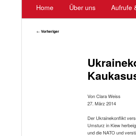
Hauptmenü
Home
Über uns
Aufrufe 
Beitragsnavigation
←
Vorheriger
Ukrainek
Kaukasu
Von Clara Weiss
27. März 2014
Der Ukrainekonflikt ve
Umsturz in Kiew herbeig
und die NATO und verst