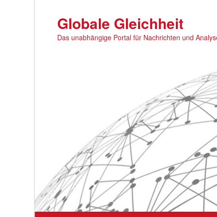
Zum
primären
Globale Gleichheit
Inhalt
Das unabhängige Portal für Nachrichten und Analy
springen