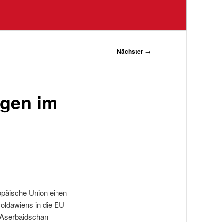
Nächster
→
ngen im
opäische Union einen
Moldawiens in die EU
 Aserbaidschan