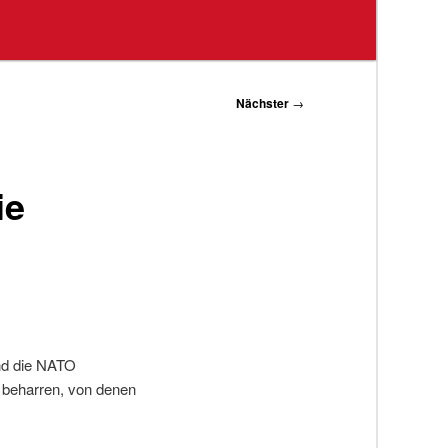
Nächster
→
ie
und die NATO
n beharren, von denen