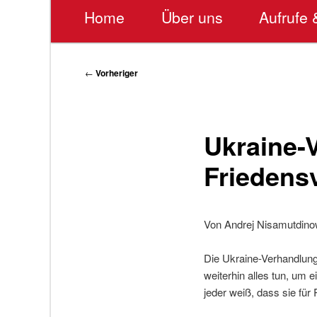
Hauptmenü
Home
Über uns
Aufrufe 
Beitragsnavigation
←
Vorheriger
Ukraine-V
Friedens
Von Andrej Nisamutdino
Die Ukraine-Verhandlung
weiterhin alles tun, um 
jeder weiß, dass sie für