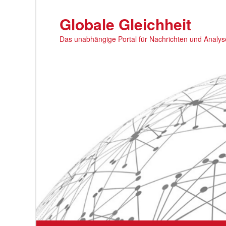
Zum
primären
Globale Gleichheit
Inhalt
Das unabhängige Portal für Nachrichten und Analy
springen