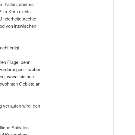
m halten, aber es
2 im Kern nichts
 Minderheitenrechte
Tod von inzwischen
chtfertigt.
hen Frage, denn
 Forderungen – wobei
en, wobei sie nun
bewohnten Gebiete an
g verlaufen wird, den
tliche Soldaten
nd Kultur ohne