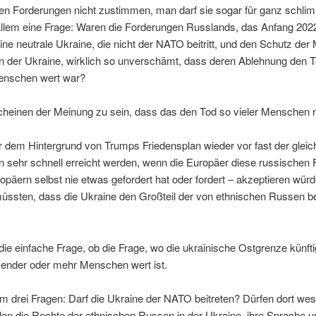
 Forderungen nicht zustimmen, man darf sie sogar für ganz schlim
 allem eine Frage: Waren die Forderungen Russlands, das Anfang 202
eine neutrale Ukraine, die nicht der NATO beitritt, und den Schutz der
n der Ukraine, wirklich so unverschämt, dass deren Ablehnung den 
 Menschen wert war?
scheinen der Meinung zu sein, dass das den Tod so vieler Menschen re
r dem Hintergrund von Trumps Friedensplan wieder vor fast der gleic
en sehr schnell erreicht werden, wenn die Europäer diese russischen
päern selbst nie etwas gefordert hat oder fordert – akzeptieren würd
müssten, dass die Ukraine den Großteil der von ethnischen Russen 
 die einfache Frage, ob die Frage, wo die ukrainische Ostgrenze künfti
sender oder mehr Menschen wert ist.
m drei Fragen: Darf die Ukraine der NATO beitreten? Dürfen dort wes
den die Rechte der ethnischen Russen in der Ukraine, ihre Sprache u