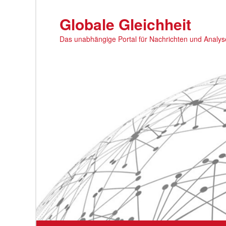
Zum
primären
Globale Gleichheit
Inhalt
Das unabhängige Portal für Nachrichten und Analy
springen