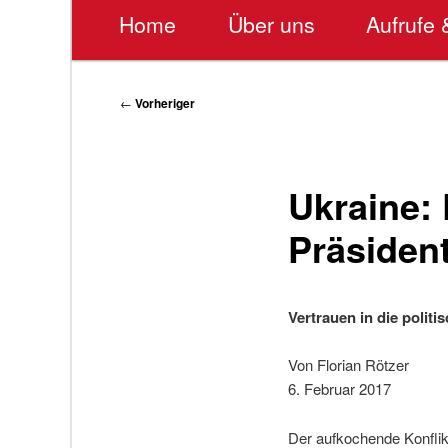
Hauptmenü
Home
Über uns
Aufrufe 
Beitragsnavigation
←
Vorheriger
Ukraine:
Präsiden
Vertrauen in die politi
Von Florian Rötzer
6. Februar 2017
Der aufkochende Konflik