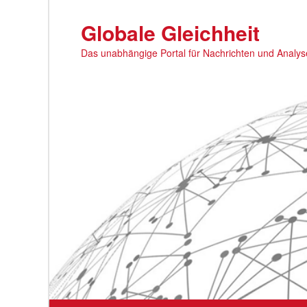
Zum
primären
Globale Gleichheit
Inhalt
Das unabhängige Portal für Nachrichten und Analy
springen