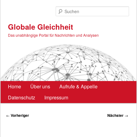
Zum
primären
Such
Inhalt
springen
Globale Gleichheit
Das unabhängige Portal für Nachrichten und Analysen
Hauptmenü
Home
Über uns
Aufrufe & Appelle
Datenschutz
Impressum
Beitragsnavigation
←
Vorheriger
Nächster
→