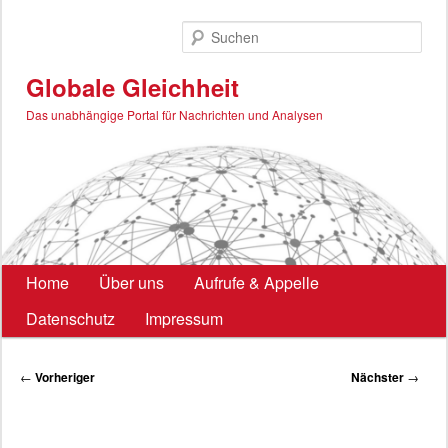
Zum
primären
Such
Inhalt
springen
Globale Gleichheit
Das unabhängige Portal für Nachrichten und Analysen
Hauptmenü
Home
Über uns
Aufrufe & Appelle
Datenschutz
Impressum
Beitragsnavigation
←
Vorheriger
Nächster
→