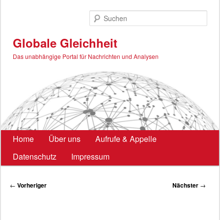
Zum
primären
Such
Inhalt
springen
Globale Gleichheit
Das unabhängige Portal für Nachrichten und Analysen
Hauptmenü
Home
Über uns
Aufrufe & Appelle
Datenschutz
Impressum
Beitragsnavigation
←
Vorheriger
Nächster
→