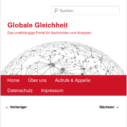
Zum
primären
Such
Inhalt
springen
Globale Gleichheit
Das unabhängige Portal für Nachrichten und Analysen
Hauptmenü
Home
Über uns
Aufrufe & Appelle
Datenschutz
Impressum
Beitragsnavigation
←
Vorheriger
Nächster
→