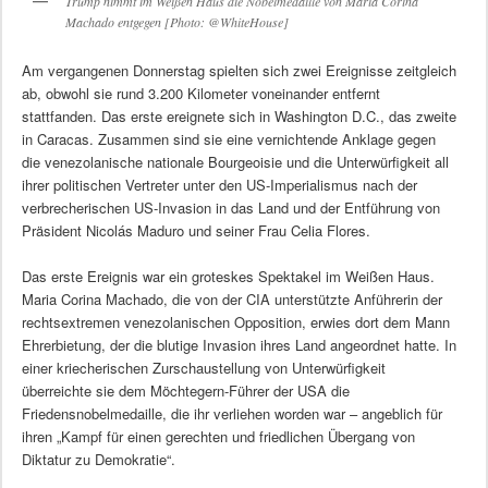
Trump nimmt im Weißen Haus die Nobelmedaille von Maria Corina
Machado entgegen [Photo: @WhiteHouse]
Am vergangenen Donnerstag spielten sich zwei Ereignisse zeitgleich
ab, obwohl sie rund 3.200 Kilometer voneinander entfernt
stattfanden. Das erste ereignete sich in Washington D.C., das zweite
in Caracas. Zusammen sind sie eine vernichtende Anklage gegen
die venezolanische nationale Bourgeoisie und die Unterwürfigkeit all
ihrer politischen Vertreter unter den US-Imperialismus nach der
verbrecherischen US-Invasion in das Land und der Entführung von
Präsident Nicolás Maduro und seiner Frau Celia Flores.
Das erste Ereignis war ein groteskes Spektakel im Weißen Haus.
Maria Corina Machado, die von der CIA unterstützte Anführerin der
rechtsextremen venezolanischen Opposition, erwies dort dem Mann
Ehrerbietung, der die blutige Invasion ihres Land angeordnet hatte. In
einer kriecherischen Zurschaustellung von Unterwürfigkeit
überreichte sie dem Möchtegern-Führer der USA die
Friedensnobelmedaille, die ihr verliehen worden war – angeblich für
ihren „Kampf für einen gerechten und friedlichen Übergang von
Diktatur zu Demokratie“.