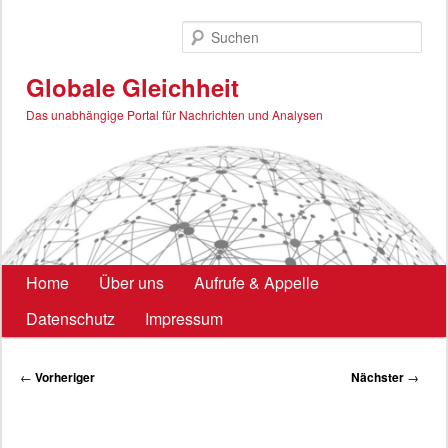
Zum
primären
Such
Inhalt
springen
Globale Gleichheit
Das unabhängige Portal für Nachrichten und Analysen
Hauptmenü
Home
Über uns
Aufrufe & Appelle
Datenschutz
Impressum
Beitragsnavigation
←
Vorheriger
Nächster
→