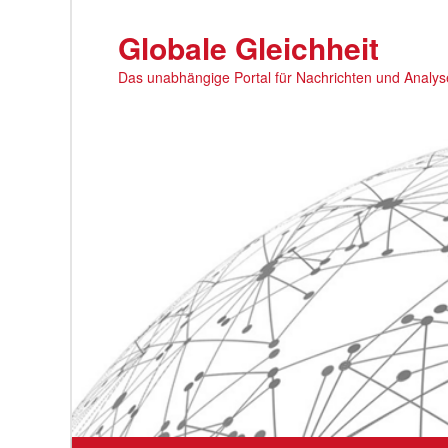
Zum
primären
Globale Gleichheit
Inhalt
Das unabhängige Portal für Nachrichten und Analy
springen