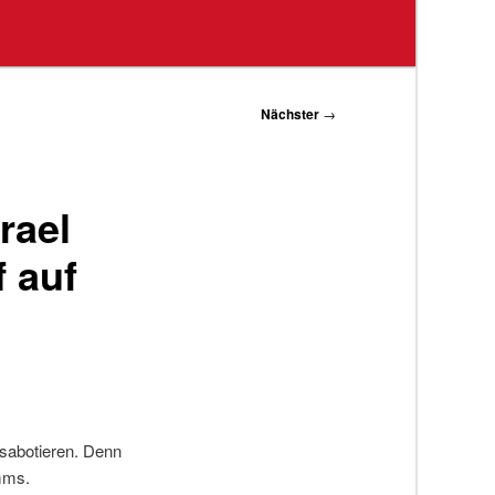
Nächster
→
rael
f auf
 sabotieren. Denn
mms.