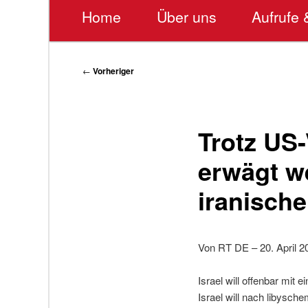
Hauptmenü
Home
Über uns
Aufrufe 
Beitragsnavigation
←
Vorheriger
Trotz US-
erwägt we
iranisch
Von RT DE – 20. April 2
Israel will offenbar mi
Israel will nach libysc