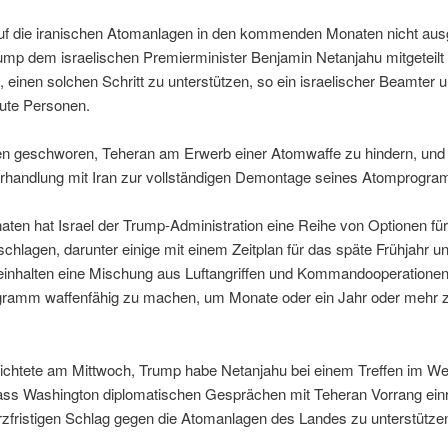
f auf die iranischen Atomanlagen in den kommenden Monaten nicht au
mp dem israelischen Premierminister Benjamin Netanjahu mitgeteilt
n, einen solchen Schritt zu unterstützen, so ein israelischer Beamter 
aute Personen.
n geschworen, Teheran am Erwerb einer Atomwaffe zu hindern, und 
erhandlung mit Iran zur vollständigen Demontage seines Atomprogr
en hat Israel der Trump-Administration eine Reihe von Optionen für 
schlagen, darunter einige mit einem Zeitplan für das späte Frühjahr
beinhalten eine Mischung aus Luftangriffen und Kommandooperationen
ogramm waffenfähig zu machen, um Monate oder ein Jahr oder mehr 
ichtete am Mittwoch, Trump habe Netanjahu bei einem Treffen im W
dass Washington diplomatischen Gesprächen mit Teheran Vorrang ei
kurzfristigen Schlag gegen die Atomanlagen des Landes zu unterstütze