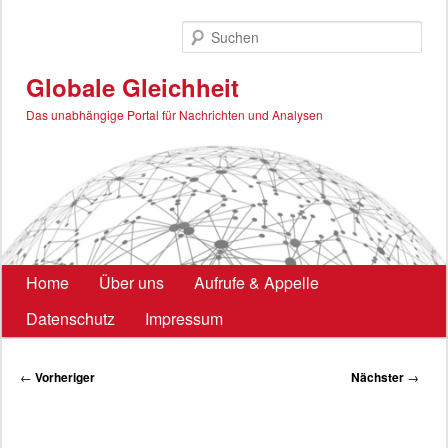
Zum
primären
Such
Inhalt
springen
Globale Gleichheit
Das unabhängige Portal für Nachrichten und Analysen
Hauptmenü
Home
Über uns
Aufrufe & Appelle
Datenschutz
Impressum
Beitragsnavigation
←
Vorheriger
Nächster
→