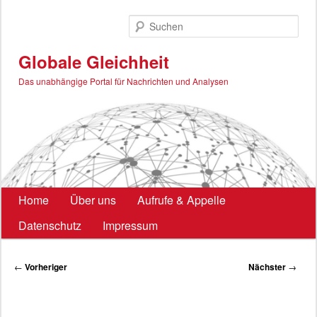
Zum
primären
Such
Inhalt
springen
Globale Gleichheit
Das unabhängige Portal für Nachrichten und Analysen
Hauptmenü
Home
Über uns
Aufrufe & Appelle
Datenschutz
Impressum
Beitragsnavigation
←
Vorheriger
Nächster
→