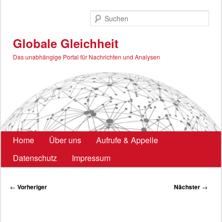
Zum
primären
Such
Inhalt
springen
Globale Gleichheit
Das unabhängige Portal für Nachrichten und Analysen
Hauptmenü
Home
Über uns
Aufrufe & Appelle
Datenschutz
Impressum
Beitragsnavigation
←
Vorheriger
Nächster
→