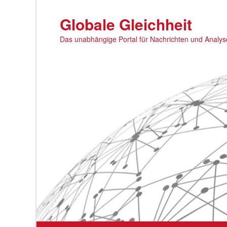
Zum
primären
Globale Gleichheit
Inhalt
Das unabhängige Portal für Nachrichten und Analy
springen