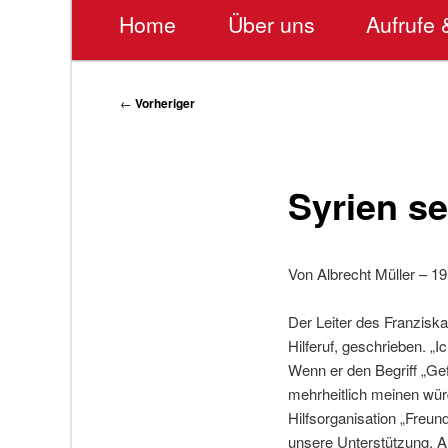
Hauptmenü
Home
Über uns
Aufrufe 
Beitragsnavigation
←
Vorheriger
Syrien se
Von Albrecht Müller – 1
Der Leiter des Franzisk
Hilferuf, geschrieben. „
Wenn er den Begriff „Gef
mehrheitlich meinen wür
Hilfsorganisation „Freund
unsere Unterstützung. Al