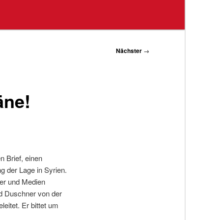
Nächster
→
äne!
 Brief, einen
g der Lage in Syrien.
iker und Medien
nd Duschner von der
eitet. Er bittet um