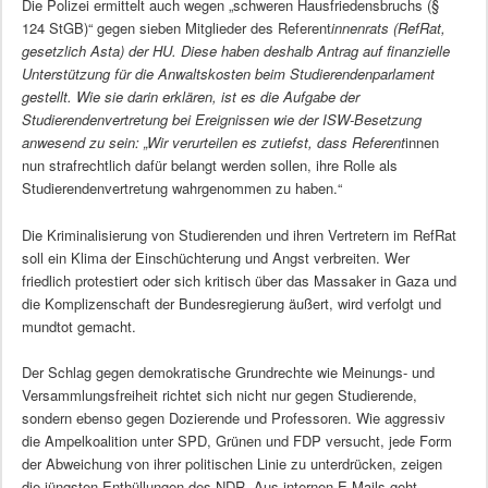
Die Polizei ermittelt auch wegen „schweren Hausfriedensbruchs (§
124 StGB)“ gegen sieben Mitglieder des Referent
innenrats (RefRat,
gesetzlich Asta) der HU. Diese haben deshalb Antrag auf finanzielle
Unterstützung für die Anwaltskosten beim Studierendenparlament
gestellt. Wie sie darin erklären, ist es die Aufgabe der
Studierendenvertretung bei Ereignissen wie der ISW-Besetzung
anwesend zu sein: „Wir verurteilen es zutiefst, dass Referent
innen
nun strafrechtlich dafür belangt werden sollen, ihre Rolle als
Studierendenvertretung wahrgenommen zu haben.“
Die Kriminalisierung von Studierenden und ihren Vertretern im RefRat
soll ein Klima der Einschüchterung und Angst verbreiten. Wer
friedlich protestiert oder sich kritisch über das Massaker in Gaza und
die Komplizenschaft der Bundesregierung äußert, wird verfolgt und
mundtot gemacht.
Der Schlag gegen demokratische Grundrechte wie Meinungs- und
Versammlungsfreiheit richtet sich nicht nur gegen Studierende,
sondern ebenso gegen Dozierende und Professoren. Wie aggressiv
die Ampelkoalition unter SPD, Grünen und FDP versucht, jede Form
der Abweichung von ihrer politischen Linie zu unterdrücken, zeigen
die jüngsten Enthüllungen des NDR. Aus internen E-Mails geht