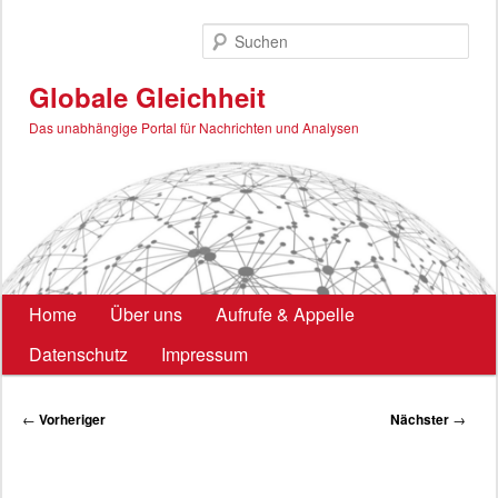
Zum
primären
Such
Inhalt
springen
Globale Gleichheit
Das unabhängige Portal für Nachrichten und Analysen
Hauptmenü
Home
Über uns
Aufrufe & Appelle
Datenschutz
Impressum
Beitragsnavigation
←
Vorheriger
Nächster
→