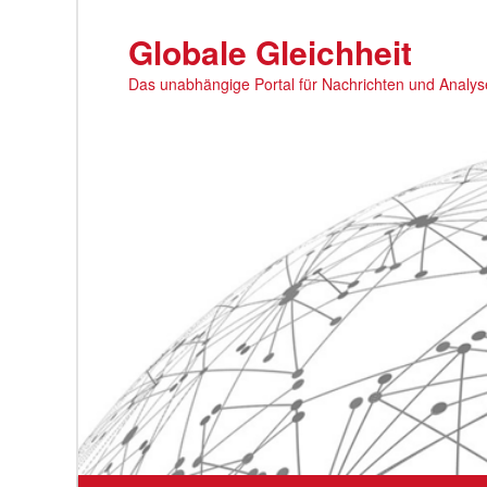
Zum
primären
Globale Gleichheit
Inhalt
Das unabhängige Portal für Nachrichten und Analy
springen