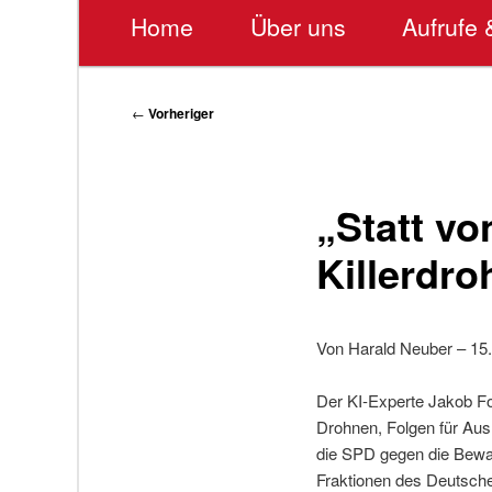
Hauptmenü
Home
Über uns
Aufrufe 
Beitragsnavigation
←
Vorheriger
„Statt v
Killerdr
Von Harald Neuber – 15
Der KI-Experte Jakob Fo
Drohnen, Folgen für Ausl
die SPD gegen die Bewaf
Fraktionen des Deutsch