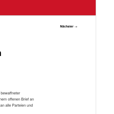
Nächster
→
n
 bewaffneter
inem offenen Brief an
n alle Parteien und