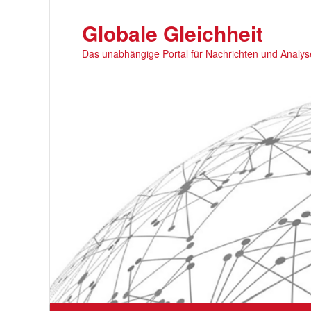
Zum
primären
Globale Gleichheit
Inhalt
Das unabhängige Portal für Nachrichten und Analy
springen