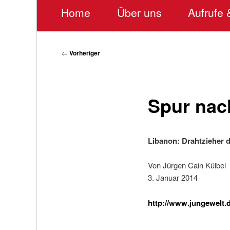
Hauptmenü
Home
Über uns
Aufrufe 
Beitragsnavigation
←
Vorheriger
Spur nac
Libanon: Drahtzieher d
Von Jürgen Cain Külbel
3. Januar 2014
http://www.jungewelt.