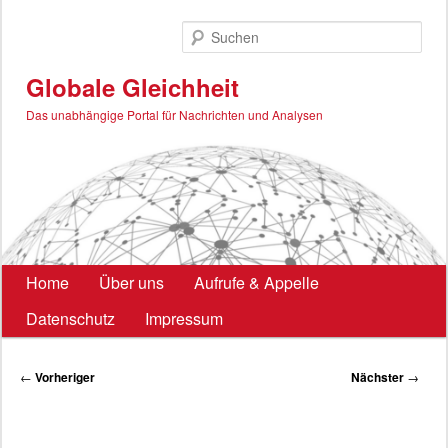
Zum
primären
Such
Inhalt
springen
Globale Gleichheit
Das unabhängige Portal für Nachrichten und Analysen
Hauptmenü
Home
Über uns
Aufrufe & Appelle
Datenschutz
Impressum
Beitragsnavigation
←
Vorheriger
Nächster
→