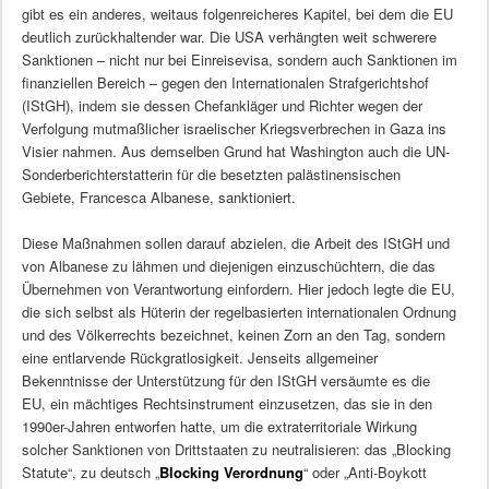
gibt es ein anderes, weitaus folgenreicheres Kapitel, bei dem die EU
deutlich zurückhaltender war. Die USA verhängten weit schwerere
Sanktionen – nicht nur bei Einreisevisa, sondern auch Sanktionen im
finanziellen Bereich – gegen den Internationalen Strafgerichtshof
(IStGH), indem sie dessen Chefankläger und Richter wegen der
Verfolgung mutmaßlicher israelischer Kriegsverbrechen in Gaza ins
Visier nahmen. Aus demselben Grund hat Washington auch die UN-
Sonderberichterstatterin für die besetzten palästinensischen
Gebiete, Francesca Albanese, sanktioniert.
Diese Maßnahmen sollen darauf abzielen, die Arbeit des IStGH und
von Albanese zu lähmen und diejenigen einzuschüchtern, die das
Übernehmen von Verantwortung einfordern. Hier jedoch legte die EU,
die sich selbst als Hüterin der regelbasierten internationalen Ordnung
und des Völkerrechts bezeichnet, keinen Zorn an den Tag, sondern
eine entlarvende Rückgratlosigkeit. Jenseits allgemeiner
Bekenntnisse der Unterstützung für den IStGH versäumte es die
EU, ein mächtiges Rechtsinstrument einzusetzen, das sie in den
1990er-Jahren entworfen hatte, um die extraterritoriale Wirkung
solcher Sanktionen von Drittstaaten zu neutralisieren: das „Blocking
Statute“, zu deutsch „
Blocking Verordnung
“ oder „Anti-Boykott