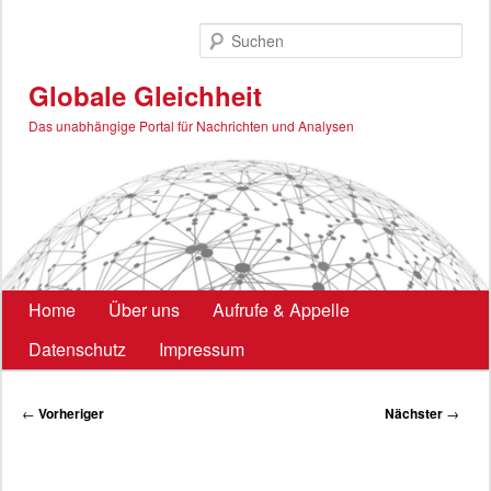
Zum
primären
Such
Inhalt
springen
Globale Gleichheit
Das unabhängige Portal für Nachrichten und Analysen
Hauptmenü
Home
Über uns
Aufrufe & Appelle
Datenschutz
Impressum
Beitragsnavigation
←
Vorheriger
Nächster
→