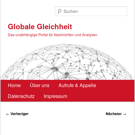
Zum
primären
Such
Inhalt
springen
Globale Gleichheit
Das unabhängige Portal für Nachrichten und Analysen
Hauptmenü
Home
Über uns
Aufrufe & Appelle
Datenschutz
Impressum
Beitragsnavigation
←
Vorheriger
Nächster
→