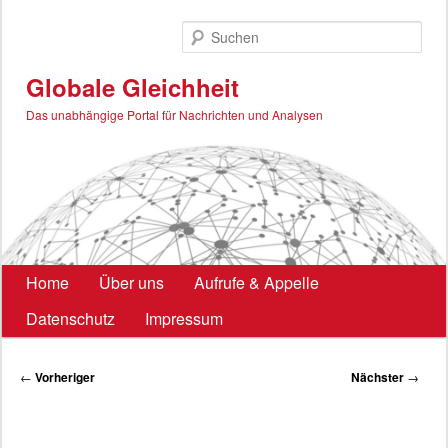
Zum
primären
Such
Inhalt
springen
Globale Gleichheit
Das unabhängige Portal für Nachrichten und Analysen
Hauptmenü
Home
Über uns
Aufrufe & Appelle
Datenschutz
Impressum
Beitragsnavigation
←
Vorheriger
Nächster
→