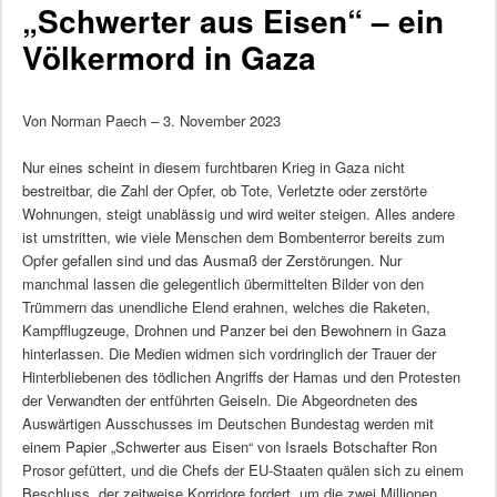
„Schwerter aus Eisen“ – ein
Völkermord in Gaza
Von Norman Paech – 3. November 2023
Nur eines scheint in diesem furchtbaren Krieg in Gaza nicht
bestreitbar, die Zahl der Opfer, ob Tote, Verletzte oder zerstörte
Wohnungen, steigt unablässig und wird weiter steigen. Alles andere
ist umstritten, wie viele Menschen dem Bombenterror bereits zum
Opfer gefallen sind und das Ausmaß der Zerstörungen. Nur
manchmal lassen die gelegentlich übermittelten Bilder von den
Trümmern das unendliche Elend erahnen, welches die Raketen,
Kampfflugzeuge, Drohnen und Panzer bei den Bewohnern in Gaza
hinterlassen. Die Medien widmen sich vordringlich der Trauer der
Hinterbliebenen des tödlichen Angriffs der Hamas und den Protesten
der Verwandten der entführten Geiseln. Die Abgeordneten des
Auswärtigen Ausschusses im Deutschen Bundestag werden mit
einem Papier „Schwerter aus Eisen“ von Israels Botschafter Ron
Prosor gefüttert, und die Chefs der EU-Staaten quälen sich zu einem
Beschluss, der zeitweise Korridore fordert, um die zwei Millionen