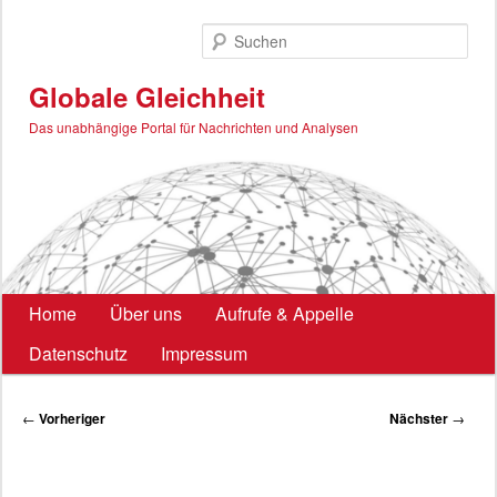
Zum
primären
Such
Inhalt
springen
Globale Gleichheit
Das unabhängige Portal für Nachrichten und Analysen
Hauptmenü
Home
Über uns
Aufrufe & Appelle
Datenschutz
Impressum
Beitragsnavigation
←
Vorheriger
Nächster
→