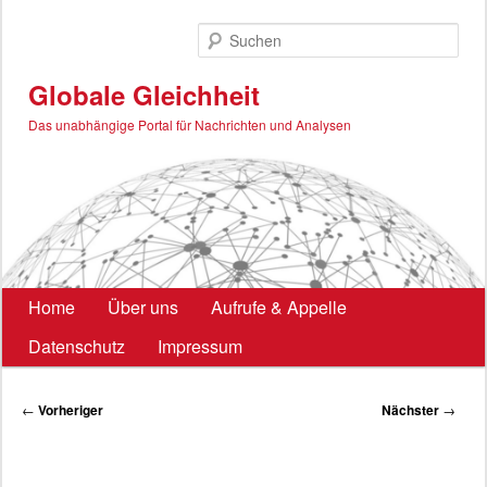
Zum
primären
Such
Inhalt
springen
Globale Gleichheit
Das unabhängige Portal für Nachrichten und Analysen
Hauptmenü
Home
Über uns
Aufrufe & Appelle
Datenschutz
Impressum
Beitragsnavigation
←
Vorheriger
Nächster
→