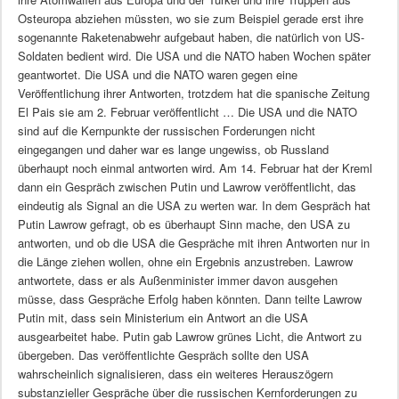
Osteuropa abziehen müssten, wo sie zum Beispiel gerade erst ihre
sogenannte Raketenabwehr aufgebaut haben, die natürlich von US-
Soldaten bedient wird. Die USA und die NATO haben Wochen später
geantwortet. Die USA und die NATO waren gegen eine
Veröffentlichung ihrer Antworten, trotzdem hat die spanische Zeitung
El Pais sie am 2. Februar veröffentlicht … Die USA und die NATO
sind auf die Kernpunkte der russischen Forderungen nicht
eingegangen und daher war es lange ungewiss, ob Russland
überhaupt noch einmal antworten wird. Am 14. Februar hat der Kreml
dann ein Gespräch zwischen Putin und Lawrow veröffentlicht, das
eindeutig als Signal an die USA zu werten war. In dem Gespräch hat
Putin Lawrow gefragt, ob es überhaupt Sinn mache, den USA zu
antworten, und ob die USA die Gespräche mit ihren Antworten nur in
die Länge ziehen wollen, ohne ein Ergebnis anzustreben. Lawrow
antwortete, dass er als Außenminister immer davon ausgehen
müsse, dass Gespräche Erfolg haben könnten. Dann teilte Lawrow
Putin mit, dass sein Ministerium ein Antwort an die USA
ausgearbeitet habe. Putin gab Lawrow grünes Licht, die Antwort zu
übergeben. Das veröffentlichte Gespräch sollte den USA
wahrscheinlich signalisieren, dass ein weiteres Herauszögern
substanzieller Gespräche über die russischen Kernforderungen zu