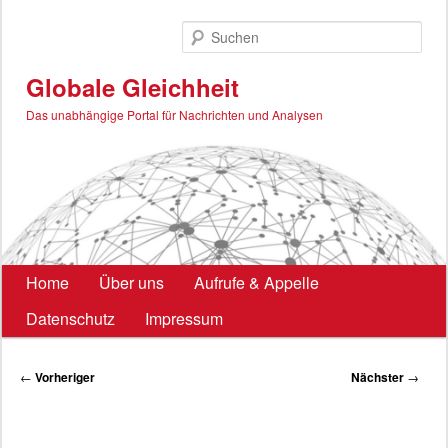
Zum
primären
Such
Inhalt
springen
Globale Gleichheit
Das unabhängige Portal für Nachrichten und Analysen
Hauptmenü
Home
Über uns
Aufrufe & Appelle
Datenschutz
Impressum
Beitragsnavigation
←
Vorheriger
Nächster
→