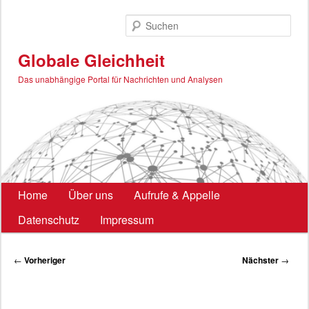
Zum
primären
Such
Inhalt
springen
Globale Gleichheit
Das unabhängige Portal für Nachrichten und Analysen
Hauptmenü
Home
Über uns
Aufrufe & Appelle
Datenschutz
Impressum
Beitragsnavigation
←
Vorheriger
Nächster
→