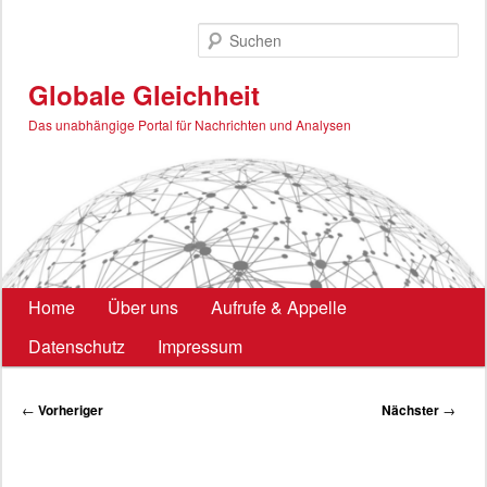
Zum
primären
Such
Inhalt
springen
Globale Gleichheit
Das unabhängige Portal für Nachrichten und Analysen
Hauptmenü
Home
Über uns
Aufrufe & Appelle
Datenschutz
Impressum
Beitragsnavigation
←
Vorheriger
Nächster
→