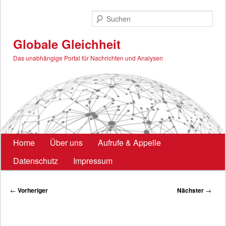
Zum
primären
Such
Inhalt
springen
Globale Gleichheit
Das unabhängige Portal für Nachrichten und Analysen
Hauptmenü
Home
Über uns
Aufrufe & Appelle
Datenschutz
Impressum
Beitragsnavigation
←
Vorheriger
Nächster
→