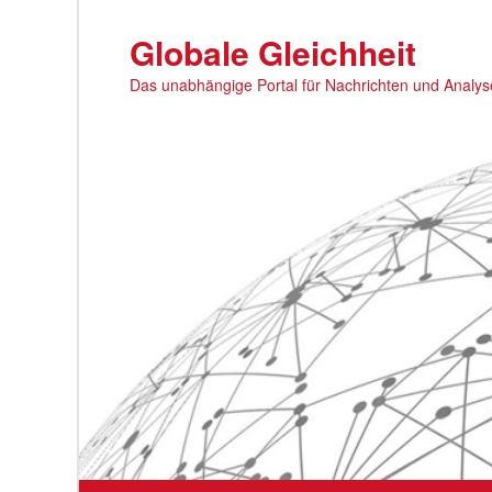
Zum
primären
Globale Gleichheit
Inhalt
Das unabhängige Portal für Nachrichten und Analy
springen