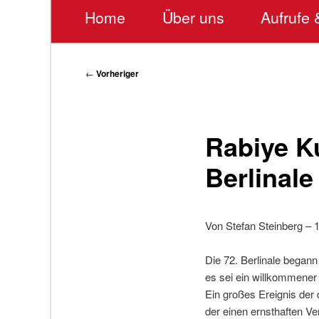
Hauptmenü
Home
Über uns
Aufrufe 
Beitragsnavigation
←
Vorheriger
Rabiye Ku
Berlinale
Von Stefan Steinberg – 
Die 72. Berlinale began
es sei ein willkommener 
Ein großes Ereignis der 
der einen ernsthaften Ve