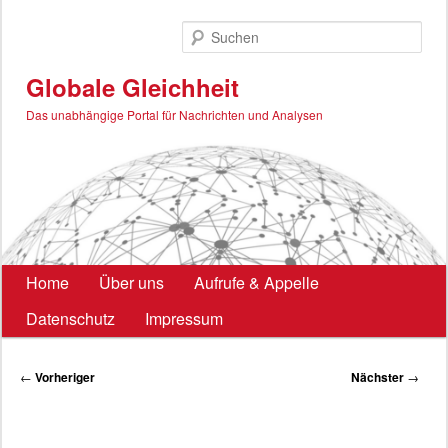
Zum
primären
Such
Inhalt
springen
Globale Gleichheit
Das unabhängige Portal für Nachrichten und Analysen
Hauptmenü
Home
Über uns
Aufrufe & Appelle
Datenschutz
Impressum
Beitragsnavigation
←
Vorheriger
Nächster
→