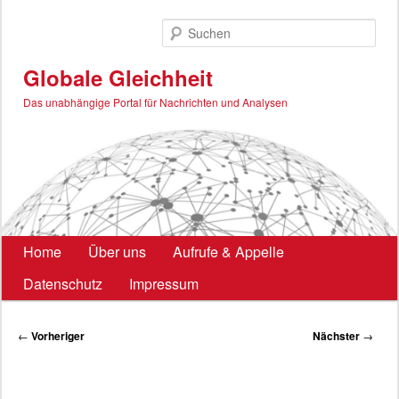
Zum
primären
Such
Inhalt
springen
Globale Gleichheit
Das unabhängige Portal für Nachrichten und Analysen
Hauptmenü
Home
Über uns
Aufrufe & Appelle
Datenschutz
Impressum
Beitragsnavigation
←
Vorheriger
Nächster
→