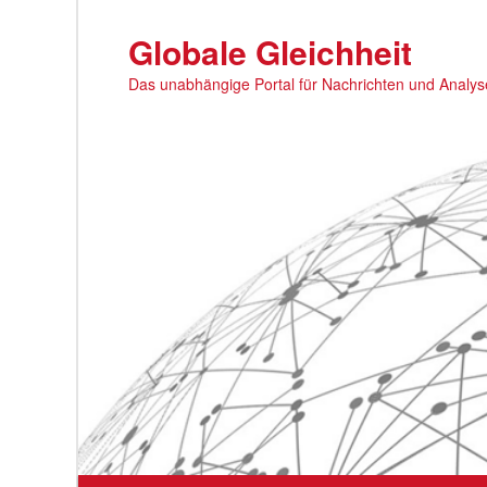
Zum
primären
Globale Gleichheit
Inhalt
Das unabhängige Portal für Nachrichten und Analy
springen