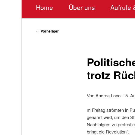
Hauptmenü
Home
Über uns
Aufrufe 
Beitragsnavigation
←
Vorheriger
Politisch
trotz Rüc
Von Andrea Lobo – 5. A
m Freitag strömten in P
genannt wird, um den St
Nachfolgers zu protestie
bringt die Revolution“.