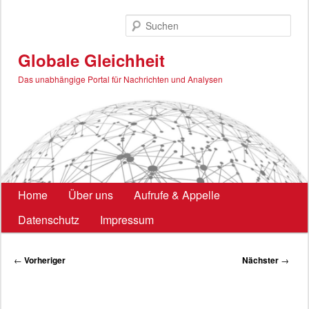
Zum
primären
Such
Inhalt
springen
Globale Gleichheit
Das unabhängige Portal für Nachrichten und Analysen
Hauptmenü
Home
Über uns
Aufrufe & Appelle
Datenschutz
Impressum
Beitragsnavigation
←
Vorheriger
Nächster
→