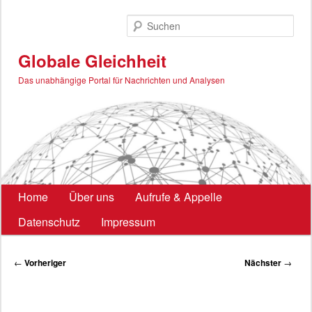
Zum
primären
Such
Inhalt
springen
Globale Gleichheit
Das unabhängige Portal für Nachrichten und Analysen
Hauptmenü
Home
Über uns
Aufrufe & Appelle
Datenschutz
Impressum
Beitragsnavigation
←
Vorheriger
Nächster
→