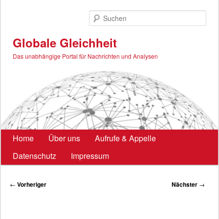
Zum
primären
Such
Inhalt
springen
Globale Gleichheit
Das unabhängige Portal für Nachrichten und Analysen
Hauptmenü
Home
Über uns
Aufrufe & Appelle
Datenschutz
Impressum
Beitragsnavigation
←
Vorheriger
Nächster
→