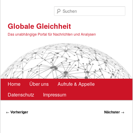
Zum
primären
Such
Inhalt
springen
Globale Gleichheit
Das unabhängige Portal für Nachrichten und Analysen
Hauptmenü
Home
Über uns
Aufrufe & Appelle
Datenschutz
Impressum
Beitragsnavigation
←
Vorheriger
Nächster
→