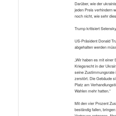
Darüber, wie der ukrain
jeden Preis verhindern w
noch nicht, wie sehr die
Trump kritisiert Selensk
US-Präsident Donald Tru
abgehalten werden müss
„Wir haben es mit einer 
Kriegsrecht in der Ukrai
seine Zustimmungsrate i
zerstört. Die Gebäude si
Platz am Verhandlungstis
Wahlen mehr hatten.“
Mit den vier Prozent Zu
beständig fallen, bring
Vertrauen entgegen. Abe