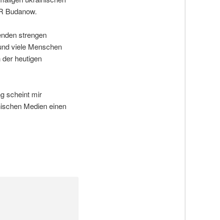
UR Budanow.
enden strengen
t und viele Menschen
 der heutigen
g scheint mir
inischen Medien einen