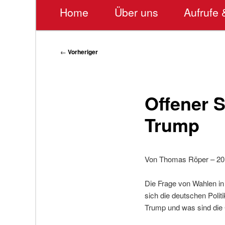
Hauptmenü
Home
Über uns
Aufrufe 
Beitragsnavigation
←
Vorheriger
Offener 
Trump
Von Thomas Röper – 20.
Die Frage von Wahlen in
sich die deutschen Polit
Trump und was sind die