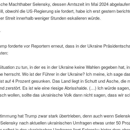
ische Machthaber Selensky, dessen Amtszeit im Mai 2024 abgelaufe
ill, obwohl die US-Regierung sie fordert, habe ich erst gestern berich
ser Streit innerhalb weniger Stunden eskalieren würde.
y
mp forderte vor Reportern erneut, dass in der Ukraine Präsidentsch
ten:
Situation zu tun, in der es in der Ukraine keine Wahlen gegeben hat, i
ne herrscht. Wo ist der Führer in der Ukraine? Ich meine, ich sage da
st auf 4 Prozent gesunken. Das Land liegt in Schutt und Asche, die m
nd zerstört. Es ist wie eine riesige Abrisshalde. (…) Ich würde sagen
ch wollen, sollte das ukrainische Volk dann nicht sagen, dass wir s
stimmung hat Trump zwar stark übertrieben, denn auch wenn Selensk
en Selensky nach aktuellen ukrainischen Umfragen etwas unter 50 Pro
r selbst in den ukrainischen Umfragen liegt Selensky hinter dem ehe