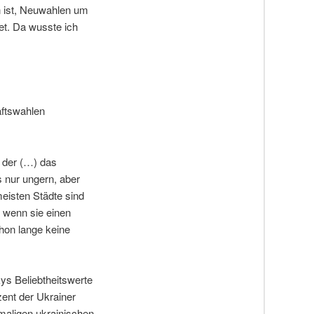
n ist, Neuwahlen um
tet. Da wusste ich
aftswahlen
n der (…) das
s nur ungern, aber
eisten Städte sind
, wenn sie einen
chon lange keine
ys Beliebtheitswerte
zent der Ukrainer
maligen ukrainischen