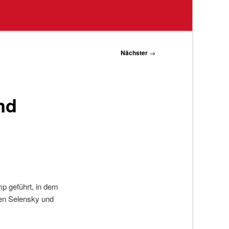
Nächster
→
nd
p geführt, in dem
chen Selensky und