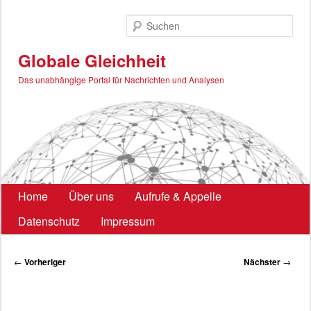
Zum
primären
Such
Inhalt
springen
Globale Gleichheit
Das unabhängige Portal für Nachrichten und Analysen
Hauptmenü
Home
Über uns
Aufrufe & Appelle
Datenschutz
Impressum
Beitragsnavigation
←
Vorheriger
Nächster
→