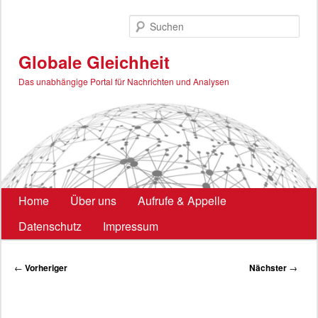
Zum
primären
Such
Inhalt
springen
Globale Gleichheit
Das unabhängige Portal für Nachrichten und Analysen
Hauptmenü
Home
Über uns
Aufrufe & Appelle
Datenschutz
Impressum
Beitragsnavigation
←
Vorheriger
Nächster
→