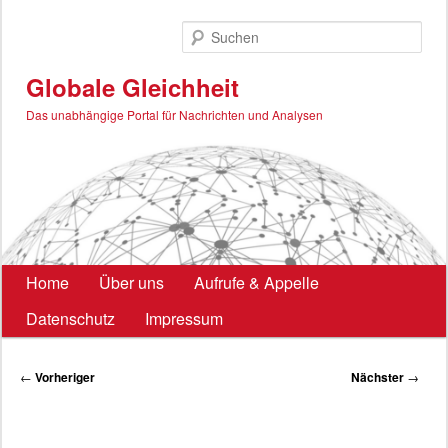
Zum
primären
Such
Inhalt
springen
Globale Gleichheit
Das unabhängige Portal für Nachrichten und Analysen
Hauptmenü
Home
Über uns
Aufrufe & Appelle
Datenschutz
Impressum
Beitragsnavigation
←
Vorheriger
Nächster
→