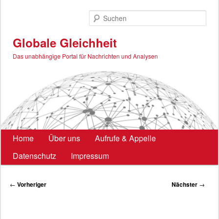
Zum
primären
Such
Inhalt
springen
Globale Gleichheit
Das unabhängige Portal für Nachrichten und Analysen
Hauptmenü
Home
Über uns
Aufrufe & Appelle
Datenschutz
Impressum
Beitragsnavigation
←
Vorheriger
Nächster
→